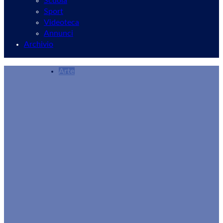
Scuola
Sport
Videoteca
Annunci
Archivio
Arte
L’angolo dell’Arte: Claudio Maria Micheli e l’ar
Graziano Cedroni
11/10/2024