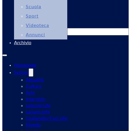
Scuola
Sport
Videoteca
Cerca
Annunci
Archivio
Homepage
Sezioni
Attualità
Cultura
Arte
Interviste
Lanuvio Life
Lariano Life
Giulianello/Cori Life
Mondo