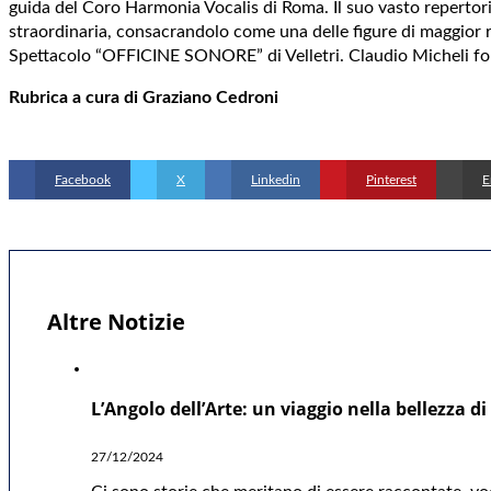
guida del Coro Harmonia Vocalis di Roma. Il suo vasto repertorio
straordinaria, consacrandolo come una delle figure di maggior 
Spettacolo “OFFICINE SONORE” di Velletri. Claudio Micheli fond
Rubrica a cura di Graziano Cedroni
Facebook
X
Linkedin
Pinterest
E
Altre Notizie
L’Angolo dell’Arte: un viaggio nella bellezza d
27/12/2024