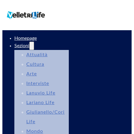
Homepage
Sezioni
Attualità
Cultura
Arte
Interviste
Lanuvio Life
Lariano Life
Giulianello/Cori
Life
Mondo