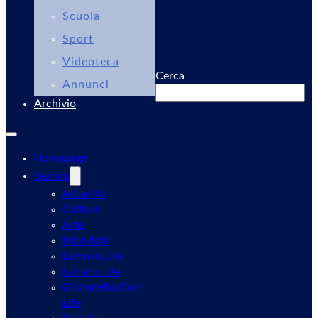
Scuola
Sport
Videoteca
Cerca
Annunci
Archivio
Homepage
Sezioni
Attualità
Cultura
Arte
Interviste
Lanuvio Life
Lariano Life
Giulianello/Cori
Life