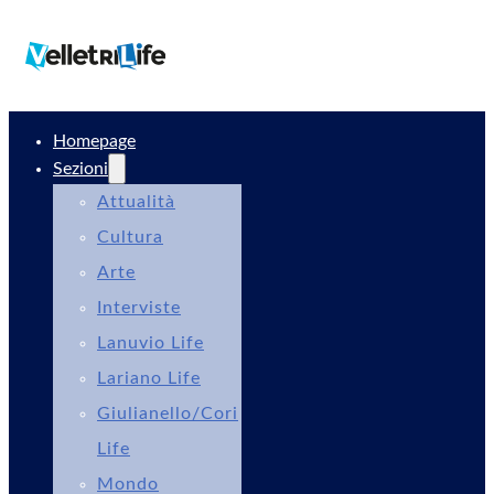
Homepage
Sezioni
Attualità
Cultura
Arte
Interviste
Lanuvio Life
Lariano Life
Giulianello/Cori
Life
Mondo