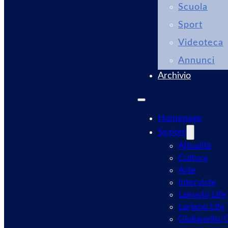
Scuola
Sport
Videoteca
Annunci
Archivio
Homepage
Sezioni
Attualità
Cultura
Arte
Interviste
Lanuvio Life
Lariano Life
Giulianello/C