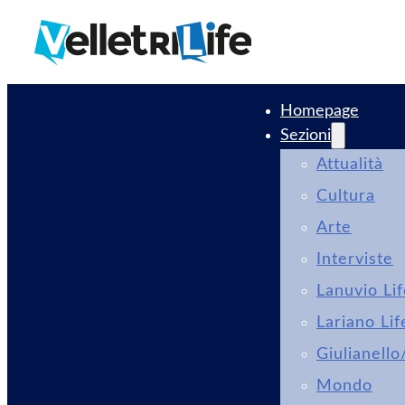
Homepage
Sezioni
Attualità
Cultura
Arte
Interviste
Lanuvio Li
Lariano Lif
Giulianello
Mondo