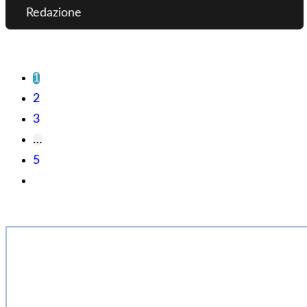
Redazione
1
2
3
…
5