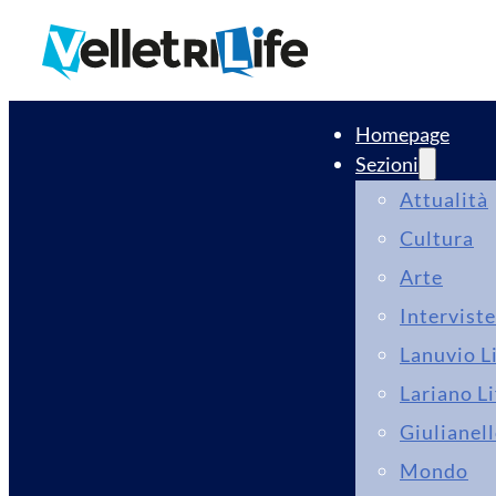
Homepage
Sezioni
Attualità
Cultura
Arte
Interviste
Lanuvio L
Lariano Li
Giulianell
Mondo