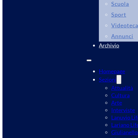
Scuola
Sport
Videotec
Annunci
Archivio
Homepage
Sezioni
Attualità
Cultura
Arte
Interviste
Lanuvio Lif
Lariano Lif
Giulianello