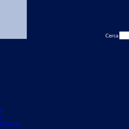
a
Cerca
e
e
/Cori Life