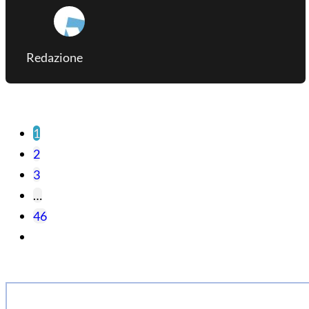
Redazione
1
2
3
…
46