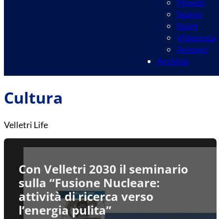
Mondo
Scuola
Sport
Videoteca
Annunci
Archivio
Cultura
Velletri Life
Con Velletri 2030 il seminario
sulla “Fusione Nucleare:
attività di ricerca verso
l’energia pulita”