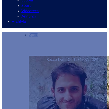
Scuola
Sport
Videoteca
Annunci
Archivio
Sport
Vjs Velletri, calciomercato in fermento: volti n
Rocco Della Corte
31/07/2024