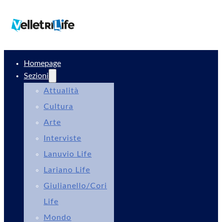
Homepage
Sezioni
Attualità
Cultura
Arte
Interviste
Lanuvio Life
Lariano Life
Giulianello/Cori
Life
Mondo