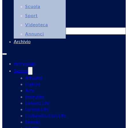
Scuola
Sport
Videoteca
Cerca
Annunci
Archivio
Homepage
Sezioni
Attualità
Cultura
Arte
Interviste
Lanuvio Life
Lariano Life
Giulianello/Cori Life
Mondo