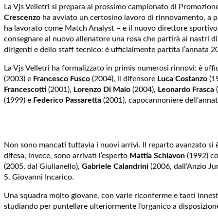
La Vjs Velletri si prepara al prossimo campionato di Promozione,
Crescenzo
ha avviato un certosino lavoro di rinnovamento, a pa
ha lavorato come Match Analyst – e il nuovo direttore sportiv
consegnare al nuovo allenatore una rosa che partirà ai nastri di 
dirigenti e dello staff tecnico: è ufficialmente partita l’annata
La Vjs Velletri ha formalizzato in primis numerosi rinnovi: è uffi
(2003) e
Francesco Fusco
(2004), il difensore
Luca Costanzo
(19
Francescotti
(2001),
Lorenzo Di Maio
(2004),
Leonardo Frasca
(
(1999) e
Federico Passaretta
(2001), capocannoniere dell’annat
Non sono mancati tuttavia i nuovi arrivi. Il reparto avanzato si 
difesa, invece, sono arrivati l’esperto
Mattia Schiavon
(1992) co
(2005, dal Giulianello),
Gabriele Calandrini
(2006, dall’Anzio Jun
S. Giovanni Incarico.
Una squadra molto giovane, con varie riconferme e tanti innesti,
studiando per puntellare ulteriormente l’organico a disposizion