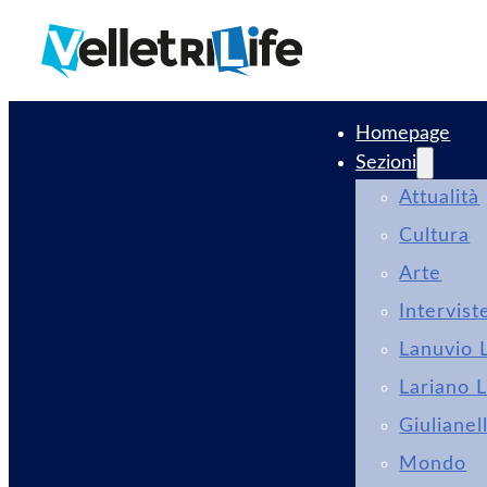
Homepage
Sezioni
Attualità
Cultura
Arte
Intervist
Lanuvio L
Lariano L
Giulianel
Mondo