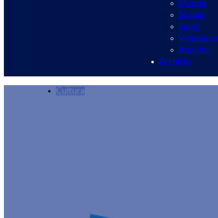
Mondo
Scuola
Sport
Videoteca
Annunci
Archivio
Cultura
Con Velletri 2030 
ricerca verso l’en
Redazione
31/12/2024