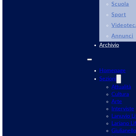
Scuola
Sport
Videotec
Annunci
Archivio
Homepage
Sezioni
Attualità
Cultura
Arte
Interviste
Lanuvio Li
Lariano Li
Giulianell