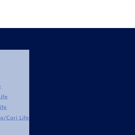
e
ife
ife
lo/Cori Life