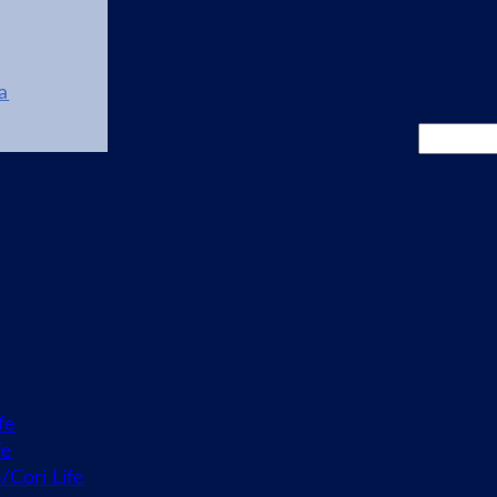
a
Cerca
fe
fe
o/Cori Life