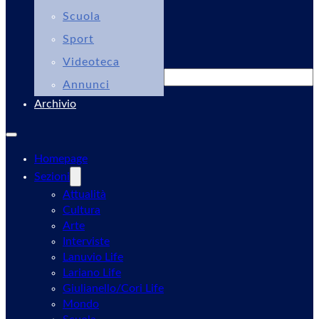
Scuola
Sport
Videoteca
Cerca
Annunci
Archivio
Homepage
Sezioni
Attualità
Cultura
Arte
Interviste
Lanuvio Life
Lariano Life
Giulianello/Cori Life
Mondo