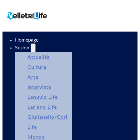
Homepage
Sezioni
Attualità
Cultura
Arte
Interviste
Lanuvio Life
Lariano Life
Giulianello/Cori
Life
Mondo