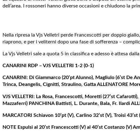
dell’area. I rossoneri hanno diverse occasioni e chiudono la pr
Nella ripresa la Vjs Velletri perde Francescotti per doppio giall
riaprono, e per i veliterni dopo una fase di sofferenza – complice
La Vjs Velletri sale a quota 5 in classifica e adesso è attesa dall
CANARINI RDP – VJS VELLETRI 1-2 (0-1)
CANARINI: Di Giammarco (20’pt Alunno), Magliulo (6’st De Angelis
Trinca, Deangelis, Cignitti, Straulino, Gatta ALLENATORE More
VJS VELLETRI: La Rosa, Francescotti, Moretti (27’st Cafarotti), 
Mazzaferri) PANCHINA Battisti, L. Durante, Bala, Fr. Ilardi 
MARCATORI Schiavon 10’pt (V), Carlino 32’st (V), Troisi 43’st 
NOTE Espulsi al 20’st Francescotti (V) al 40’st Costanzo (V) Amm