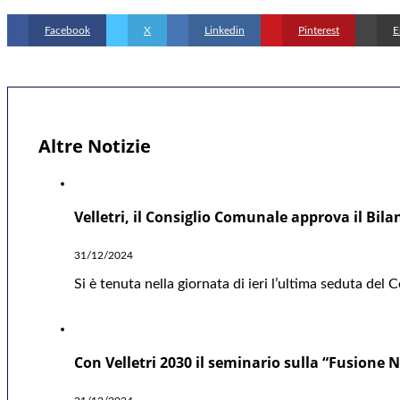
Facebook
X
Linkedin
Pinterest
E
Altre Notizie
Velletri, il Consiglio Comunale approva il Bil
31/12/2024
Si è tenuta nella giornata di ieri l’ultima seduta del
Con Velletri 2030 il seminario sulla “Fusione Nu