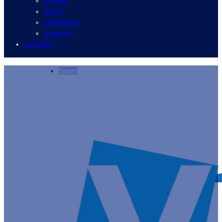
Scuola
Sport
Videoteca
Annunci
Archivio
Sport
Vjs Velletri, blitz a Rocca di Papa: Schiavon e 
Redazione
07/10/2024