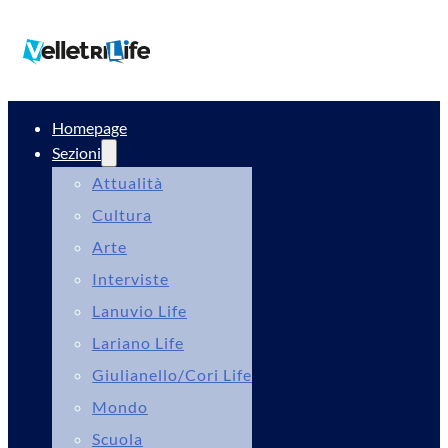
Homepage
Sezioni
Attualità
Cultura
Arte
Interviste
Lanuvio Life
Lariano Life
Giulianello/Cori Life
Mondo
Scuola