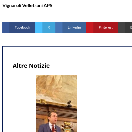
Vignaroli Velletrani APS
Facebook
X
Linkedin
Pinterest
E
Altre Notizie