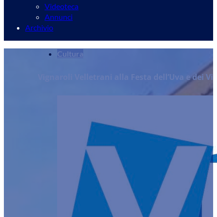
Videoteca
Annunci
Archivio
Cultura
Vignaroli Velletrani alla Festa dell’Uva e dei Vi
Redazione
24/09/2024