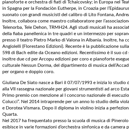
pianoforte e orchestra di ﬁati di Tchaicovsky; in Europa nel Tea
in Spagna per la Fondaciòn Eutherpe, in Croazia per l’Epidaurus
suonato con grandi musicistI del calibro di Lito Fontana, Andre
Inoltre, collabora come maestro collaboratore per l’associazione
Telenorba, Tele Dehon, TRMH24. Agli studi musicali ha associato 
della ﬁaba panellenica in tre quadri e un intermezzo per soprano
presso il teatro Pietro Marko di Valona in Albania. Inoltre, ha 
Angiolelli (Florestano Edizioni). Recente è la pubblicazione sul
598 di Bach edite da Oceano edizioni. Recentissimo è il suo cd s
inoltre due cd per Arcopu edizioni per coro e pianoforte eseguend
culturale Nessun Dorma, del dipartimento di musica dell’Accade
per organo e doppio coro.
Giuliana De Siato nasce a Bari il 07/07/1993 e inizia lo studio d
alla VII rassegna nazionale per giovani strumentisti ad arco Est
Primo premio con menzione al I concorso nazionale di esecuzion
Colucci”. Nel 2014 intraprende per un anno lo studio della viol
e Dorotea Vismara. Dopo il diploma in violino inizia a perfezi
Quarta.
Nel 2017 ha frequentato presso la scuola di musica di Pinerolo 
esibisce in varie formazioni d’orchestra sinfonica e da camera pr