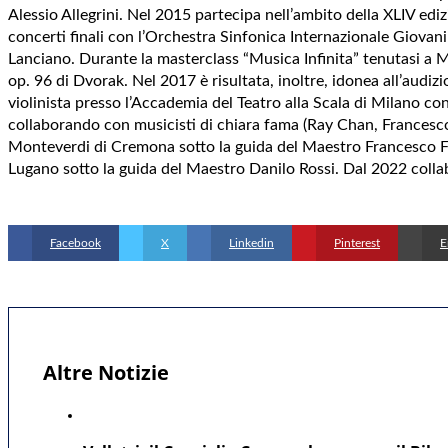
Alessio Allegrini. Nel 2015 partecipa nell’ambito della XLIV ed
concerti finali con l’Orchestra Sinfonica Internazionale Giovanil
Lanciano. Durante la masterclass “Musica Infinita” tenutasi a Mo
op. 96 di Dvorak. Nel 2017 è risultata, inoltre, idonea all’audiz
violinista presso l’Accademia del Teatro alla Scala di Milano c
collaborando con musicisti di chiara fama (Ray Chan, Francesco
Monteverdi di Cremona sotto la guida del Maestro Francesco Fior
Lugano sotto la guida del Maestro Danilo Rossi. Dal 2022 collab
Facebook
X
Linkedin
Pinterest
E
Altre Notizie