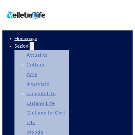
Homepage
Sezioni
Attualità
Cultura
Arte
Interviste
Lanuvio Life
Lariano Life
Giulianello/Cori
Life
Mondo