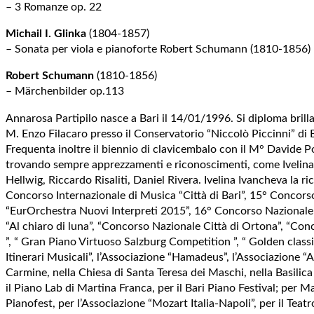
– 3 Romanze op. 22
Michail I. Glinka
(1804-1857)
– Sonata per viola e pianoforte Robert Schumann (1810-1856)
Robert Schumann
(1810-1856)
– Märchenbilder op.113
Annarosa Partipilo nasce a Bari il 14/01/1996. Si diploma brilla
M. Enzo Filacaro presso il Conservatorio “Niccolò Piccinni” di 
Frequenta inoltre il biennio di clavicembalo con il M° Davide Po
trovando sempre apprezzamenti e riconoscimenti, come Ivelina 
Hellwig, Riccardo Risaliti, Daniel Rivera. Ivelina Ivancheva la ri
Concorso Internazionale di Musica “Città di Bari”, 15° Concor
“EurOrchestra Nuovi Interpreti 2015”, 16° Concorso Nazionale
“Al chiaro di luna”, “Concorso Nazionale Città di Ortona”, “Co
”, “ Gran Piano Virtuoso Salzburg Competition ”, “ Golden class
Itinerari Musicali”, l’Associazione “Hamadeus”, l’Associazione “
Carmine, nella Chiesa di Santa Teresa dei Maschi, nella Basilic
il Piano Lab di Martina Franca, per il Bari Piano Festival; per 
Pianofest, per l’Associazione “Mozart Italia-Napoli”, per il Tea