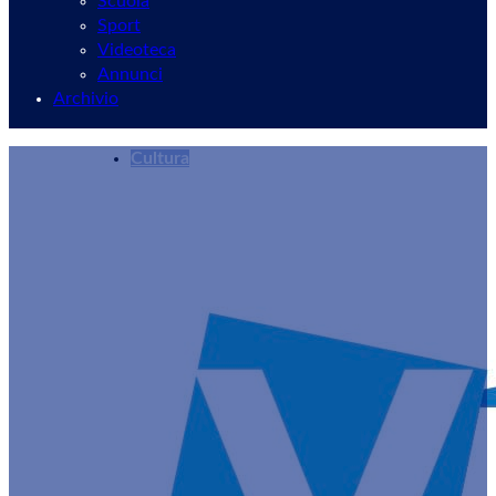
Scuola
Sport
Videoteca
Annunci
Archivio
Cultura
Velletri, in Auditorium il duo composto da Giu
Redazione
08/01/2024