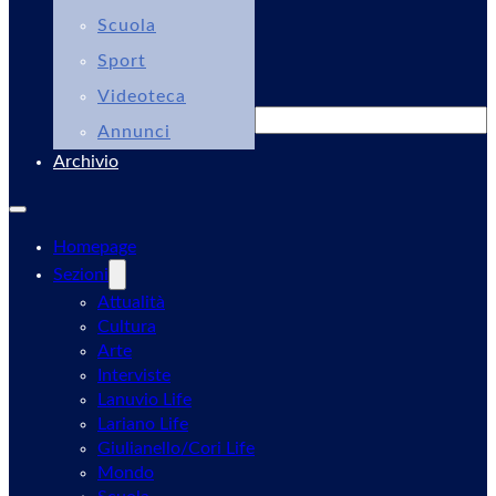
Scuola
Sport
Videoteca
Cerca
Annunci
Archivio
Homepage
Sezioni
Attualità
Cultura
Arte
Interviste
Lanuvio Life
Lariano Life
Giulianello/Cori Life
Mondo