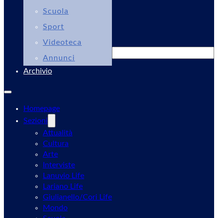
Scuola
Sport
Videoteca
Cerca
Annunci
Archivio
Homepage
Sezioni
Attualità
Cultura
Arte
Interviste
Lanuvio Life
Lariano Life
Giulianello/Cori Life
Mondo