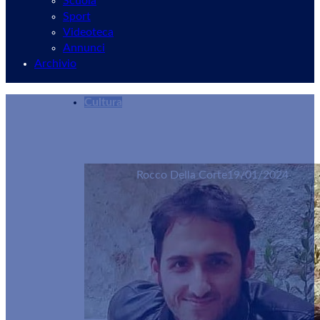
Scuola
Sport
Videoteca
Annunci
Archivio
Cultura
Velletri, i “Canti della gratitudine” alla Mond
Rocco Della Corte
19/01/2024