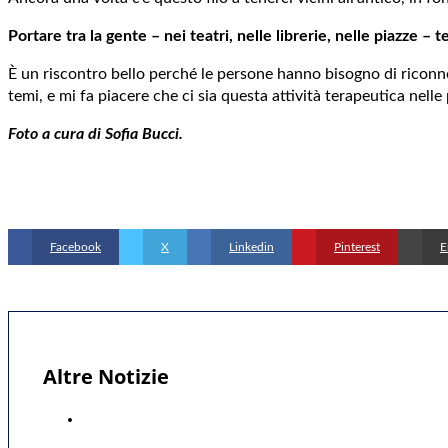
Portare tra la gente – nei teatri, nelle librerie, nelle piazze –
È un riscontro bello perché le persone hanno bisogno di riconnet
temi, e mi fa piacere che ci sia questa attività terapeutica nell
Foto a cura di Sofia Bucci.
Facebook
X
Linkedin
Pinterest
E
Altre Notizie