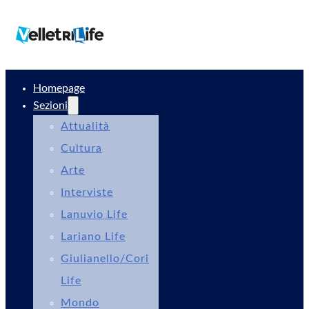
Homepage
Sezioni
Attualità
Cultura
Arte
Interviste
Lanuvio Life
Lariano Life
Giulianello/Cori
Life
Mondo