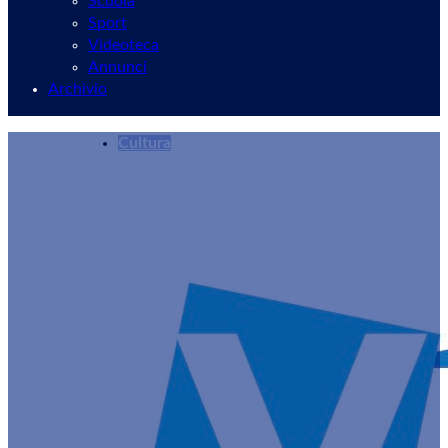
Scuola
Sport
Videoteca
Annunci
Archivio
Cultura
Velletri, due appuntamento ai Magazzini Teatr
Redazione
30/09/2024