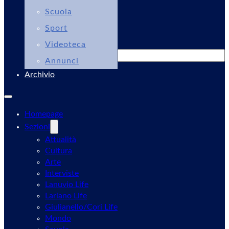
Scuola
Sport
Videoteca
Cerca
Annunci
Archivio
Homepage
Sezioni
Attualità
Cultura
Arte
Interviste
Lanuvio Life
Lariano Life
Giulianello/Cori Life
Mondo