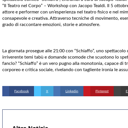
“Il Teatro nel Corpo” – Workshop con Jacopo Tealdi. Il 5 ottobre
attore e performer con un’esperienza nel teatro fisico e nel mim
consapevole e creativa. Attraverso tecniche di movimento, eserci
grado di raccontare emozioni, storie e atmosfere.
La giornata prosegue alle 21:00 con “Schiaffo”, uno spettacolo 
irriverente temi tabù e domande scomode che scuotono lo spet
fanclo? “Schiaffo” è un vero pugno alla monotonia, capace di tra
corporeo e critica sociale, rivelando con tagliente ironia le as
Facebook
X
Linkedin
Pinterest
E