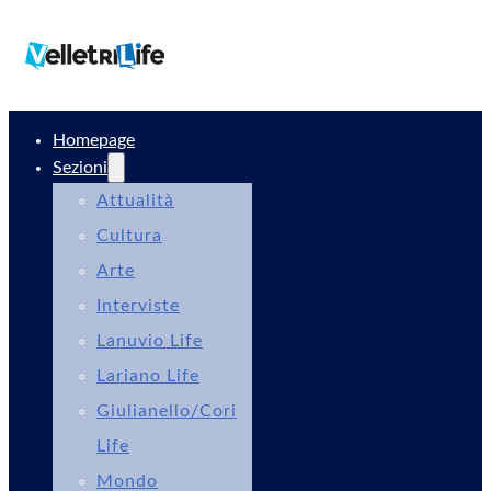
Homepage
Sezioni
Attualità
Cultura
Arte
Interviste
Lanuvio Life
Lariano Life
Giulianello/Cori
Life
Mondo