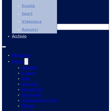
Scuola
Sport
Videoteca
Cerca
Annunci
Archivio
Homepage
Sezioni
Attualità
Cultura
Arte
Interviste
Lanuvio Life
Lariano Life
Giulianello/Cori Life
Mondo