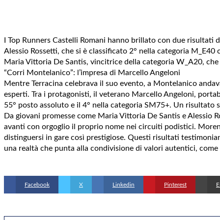
I Top Runners Castelli Romani hanno brillato con due risultati di
Alessio Rossetti, che si è classificato 2° nella categoria M_E4
Maria Vittoria De Santis, vincitrice della categoria W_A20, che 
“Corri Montelanico”: l’impresa di Marcello Angeloni
Mentre Terracina celebrava il suo evento, a Montelanico andava in
esperti. Tra i protagonisti, il veterano Marcello Angeloni, port
55° posto assoluto e il 4° nella categoria SM75+. Un risultato 
Da giovani promesse come Maria Vittoria De Santis e Alessio Ro
avanti con orgoglio il proprio nome nei circuiti podistici. Mor
distinguersi in gare così prestigiose. Questi risultati testimonia
una realtà che punta alla condivisione di valori autentici, come l
Facebook
X
Linkedin
Pinterest
E