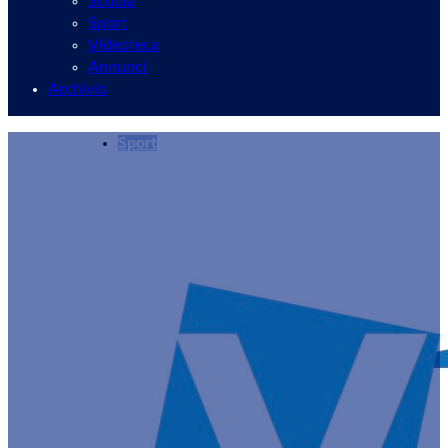
Scuola
Sport
Videoteca
Annunci
Archivio
Sport
Trionfo dei Top Runners Castelli Romani alla ‘C
Redazione
20/11/2024