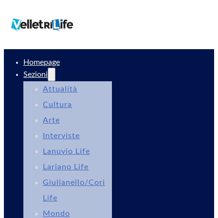
Homepage
Sezioni
Attualità
Cultura
Arte
Interviste
Lanuvio Life
Lariano Life
Giulianello/Cori
Life
Mondo