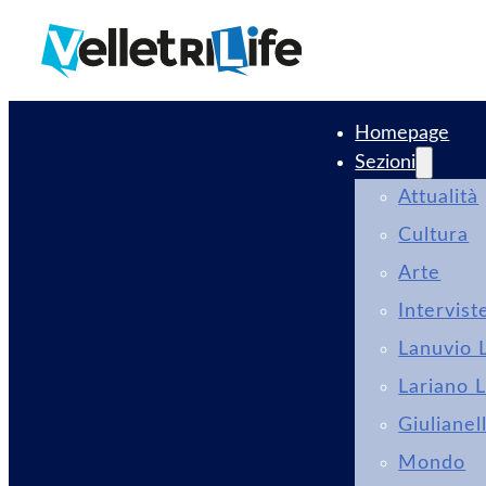
Homepage
Sezioni
Attualità
Cultura
Arte
Intervist
Lanuvio L
Lariano L
Giulianel
Mondo