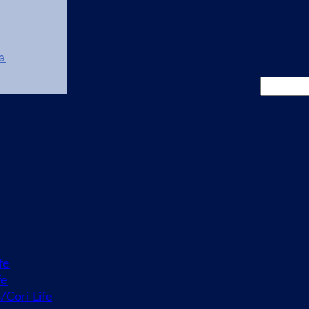
a
Cerca
fe
fe
o/Cori Life