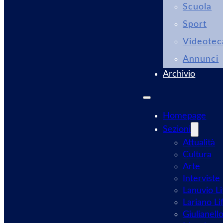
Scuola
Sport
Videotec
Annunci
Archivio
Homepage
Sezioni
Attualità
Cultura
Arte
Interviste
Lanuvio Li
Lariano Li
Giulianell