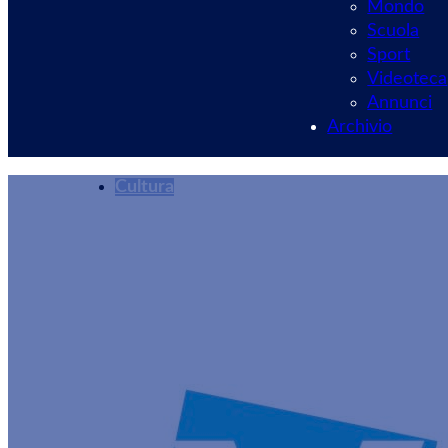
Mondo
Scuola
Sport
Videoteca
Annunci
Archivio
Cultura
Teatro Nuovo Velle
Redazione
29/09/2024