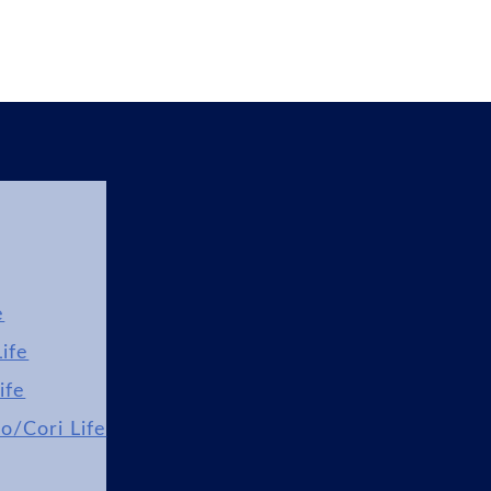
e
ife
ife
lo/Cori Life