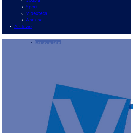
Scuola
Sport
Videoteca
Annunci
Archivio
Lanuvio Life
Natale a Lanuvio, Assessore Quadrana: “Un cale
Redazione
27/11/2024