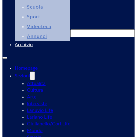
Scuola
Sport
Videoteca
Cerca
Annunci
Archivio
Homepage
Sezioni
Attualità
Cultura
Arte
Interviste
Lanuvio Life
Lariano Life
Giulianello/Cori Life
Mondo