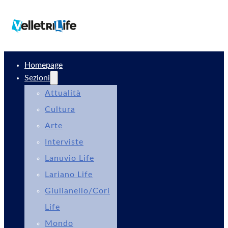
Homepage
Sezioni
Attualità
Cultura
Arte
Interviste
Lanuvio Life
Lariano Life
Giulianello/Cori
Life
Mondo