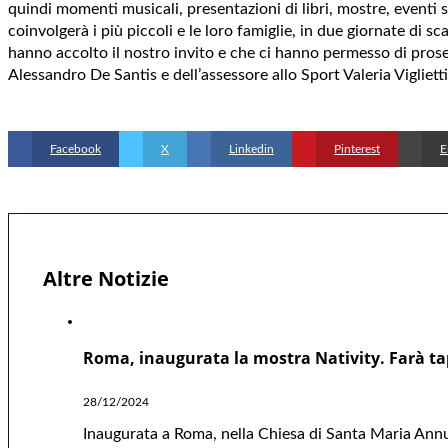
quindi momenti musicali, presentazioni di libri, mostre, eventi s
coinvolgerà i più piccoli e le loro famiglie, in due giornate di s
hanno accolto il nostro invito e che ci hanno permesso di prose
Alessandro De Santis e dell’assessore allo Sport Valeria Vigliett
Facebook
X
Linkedin
Pinterest
E
Altre Notizie
Roma, inaugurata la mostra Nativity. Farà ta
28/12/2024
Inaugurata a Roma, nella Chiesa di Santa Maria Annu