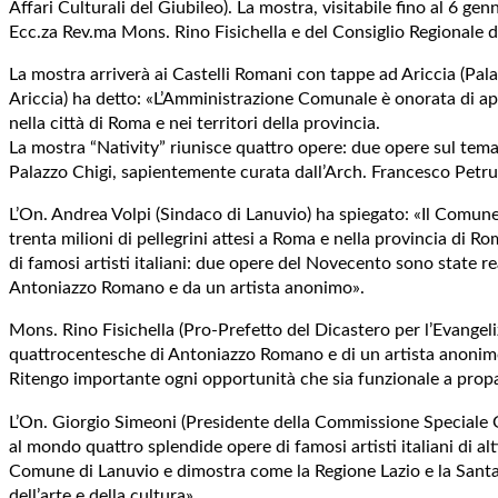
Affari Culturali del Giubileo). La mostra, visitabile fino al 6 g
Ecc.za Rev.ma Mons. Rino Fisichella e del Consiglio Regionale d
La mostra arriverà ai Castelli Romani con tappe ad Ariccia (Pal
Ariccia) ha detto: «L’Amministrazione Comunale è onorata di apri
nella città di Roma e nei territori della provincia.
La mostra “Nativity” riunisce quattro opere: due opere sul tema
Palazzo Chigi, sapientemente curata dall’Arch. Francesco Petru
L’On. Andrea Volpi (Sindaco di Lanuvio) ha spiegato: «Il Comune 
trenta milioni di pellegrini attesi a Roma e nella provincia di R
di famosi artisti italiani: due opere del Novecento sono state rea
Antoniazzo Romano e da un artista anonimo».
Mons. Rino Fisichella (Pro-Prefetto del Dicastero per l’Evangel
quattrocentesche di Antoniazzo Romano e di un artista anonimo. 
Ritengo importante ogni opportunità che sia funzionale a propaga
L’On. Giorgio Simeoni (Presidente della Commissione Speciale G
al mondo quattro splendide opere di famosi artisti italiani di al
Comune di Lanuvio e dimostra come la Regione Lazio e la Santa S
dell’arte e della cultura».