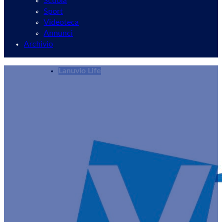
Scuola
Sport
Videoteca
Annunci
Archivio
Lanuvio Life
Roma, inaugurata la mostra Nativity. Farà ta
Redazione
28/12/2024