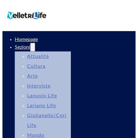
Homepage
Sezioni
Attualità
Cultura
Arte
Interviste
Lanuvio Life
Lariano Life
Giulianello/Cori
Life
Mondo