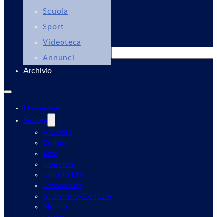
Scuola
Sport
Videoteca
Cerca
Annunci
Archivio
Homepage
Sezioni
Attualità
Cultura
Arte
Interviste
Lanuvio Life
Lariano Life
Giulianello/Cori Life
Mondo