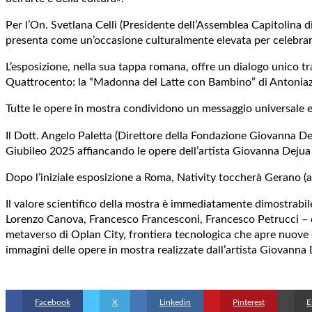
Per l’On. Svetlana Celli (Presidente dell’Assemblea Capitolina 
presenta come un’occasione culturalmente elevata per celebrar
L’esposizione, nella sua tappa romana, offre un dialogo unico t
Quattrocento: la “Madonna del Latte con Bambino” di Antoniazz
Tutte le opere in mostra condividono un messaggio universale e p
Il Dott. Angelo Paletta (Direttore della Fondazione Giovanna Dej
Giubileo 2025 affiancando le opere dell’artista Giovanna Dejua 
Dopo l’iniziale esposizione a Roma, Nativity toccherà Gerano (a
Il valore scientifico della mostra è immediatamente dimostrabile c
Lorenzo Canova, Francesco Francesconi, Francesco Petrucci – che 
metaverso di Oplan City, frontiera tecnologica che apre nuove opp
immagini delle opere in mostra realizzate dall’artista Giovanna 
Facebook
X
Linkedin
Pinterest
E