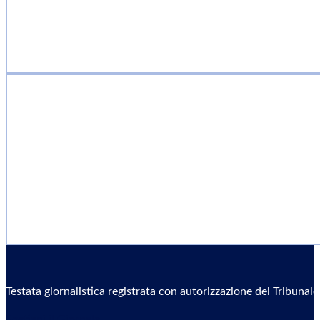
Testata giornalistica registrata con autorizzazione del Tribunal
Sostieni il Giornale