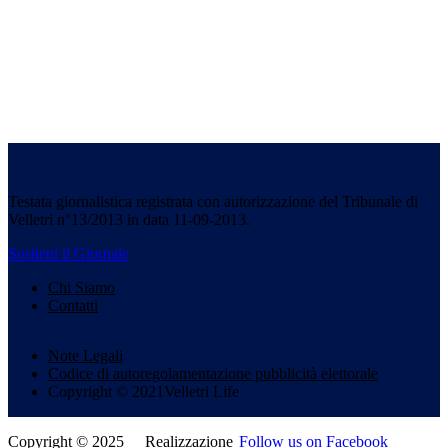
Testata giornalistica registrata con autorizzazione del Tribunale di
Velletri n°13/2013 in data 11-09-2013.
Sostieni il Giornale
Chi Siamo
Contatti
Note Legali
Codice di autoregolamentazione pubblicità elettorale
Copyright © 2021Velletri Life
Copyright © 2025
Realizzazione
Follow us on Facebook