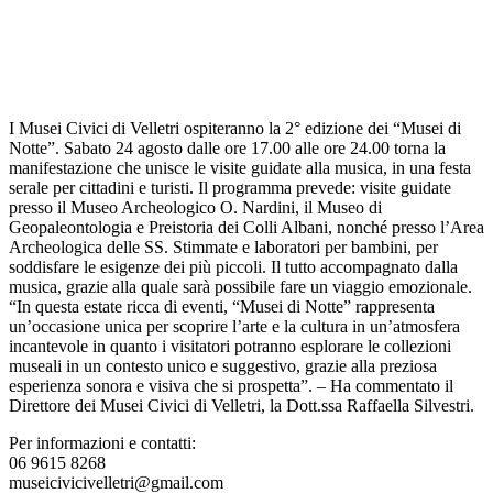
I Musei Civici di Velletri ospiteranno la 2° edizione dei “Musei di
Notte”. Sabato 24 agosto dalle ore 17.00 alle ore 24.00 torna la
manifestazione che unisce le visite guidate alla musica, in una festa
serale per cittadini e turisti. Il programma prevede: visite guidate
presso il Museo Archeologico O. Nardini, il Museo di
Geopaleontologia e Preistoria dei Colli Albani, nonché presso l’Area
Archeologica delle SS. Stimmate e laboratori per bambini, per
soddisfare le esigenze dei più piccoli. Il tutto accompagnato dalla
musica, grazie alla quale sarà possibile fare un viaggio emozionale.
“In questa estate ricca di eventi, “Musei di Notte” rappresenta
un’occasione unica per scoprire l’arte e la cultura in un’atmosfera
incantevole in quanto i visitatori potranno esplorare le collezioni
museali in un contesto unico e suggestivo, grazie alla preziosa
esperienza sonora e visiva che si prospetta”. – Ha commentato il
Direttore dei Musei Civici di Velletri, la Dott.ssa Raffaella Silvestri.
Per informazioni e contatti:
06 9615 8268
museicivicivelletri@gmail.com