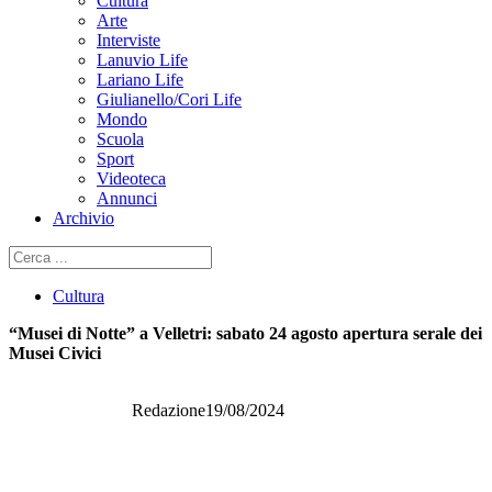
Cultura
Arte
Interviste
Lanuvio Life
Lariano Life
Giulianello/Cori Life
Mondo
Scuola
Sport
Videoteca
Annunci
Archivio
Cerca
Cultura
“Musei di Notte” a Velletri: sabato 24 agosto apertura serale dei
Musei Civici
Redazione
19/08/2024