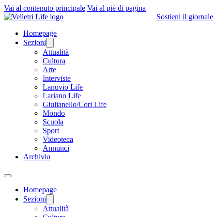
Vai al contenuto principale
Vai al piè di pagina
Sostieni il giornale
Homepage
Sezioni
Attualità
Cultura
Arte
Interviste
Lanuvio Life
Lariano Life
Giulianello/Cori Life
Mondo
Scuola
Sport
Videoteca
Annunci
Archivio
Homepage
Sezioni
Attualità