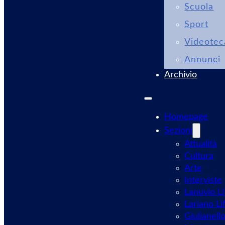
Scuola
Sport
Videotec
Annunci
Archivio
Homepage
Sezioni
Attualità
Cultura
Arte
Interviste
Lanuvio Li
Lariano Li
Giulianell