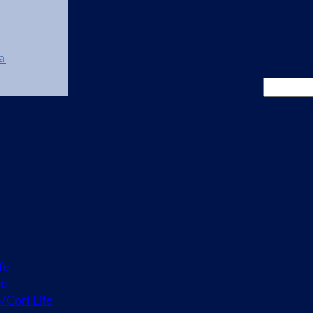
a
Cerca
fe
fe
o/Cori Life