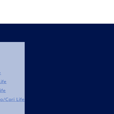
e
ife
ife
lo/Cori Life