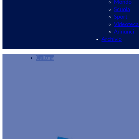
Mondo
Scuola
Sport
Videoteca
Annunci
Archivio
Cultura
Mostre d’arte su v
“Gisella Caravà”
Redazione
26/08/2024