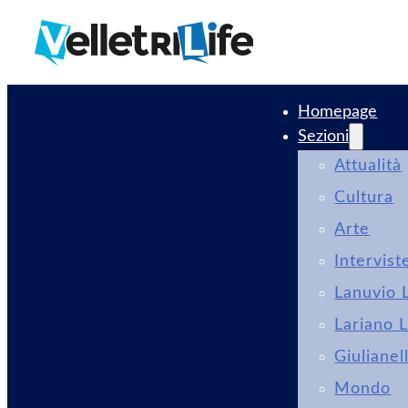
Homepage
Sezioni
Attualità
Cultura
Arte
Intervist
Lanuvio L
Lariano L
Giulianel
Mondo