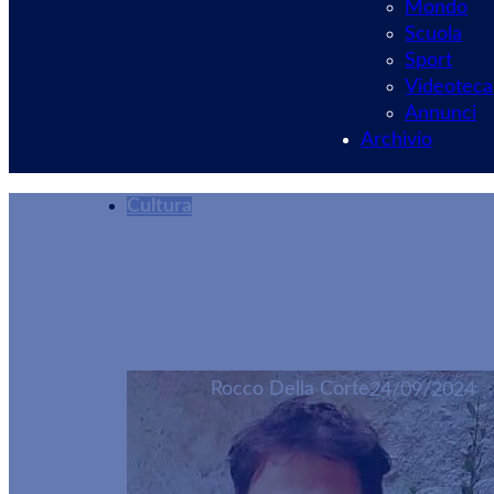
Mondo
Scuola
Sport
Videoteca
Annunci
Archivio
Cultura
Gran pienone per l
Rocco Della Corte
24/09/2024