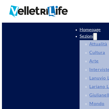
Homepage
Sezioni
Attualità
Cultura
Arte
Intervist
Lanuvio L
Lariano L
Giulianel
Mondo