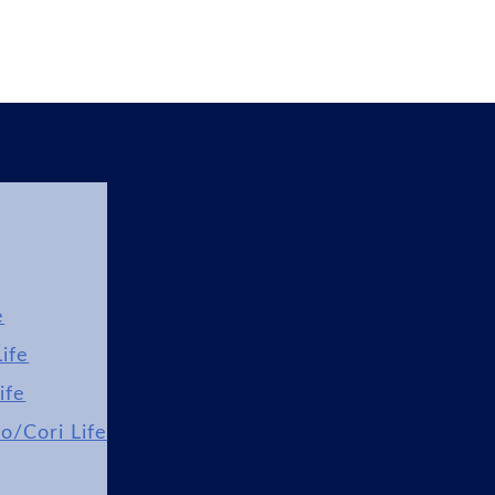
e
ife
ife
lo/Cori Life