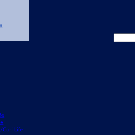
a
Cerca
fe
fe
o/Cori Life