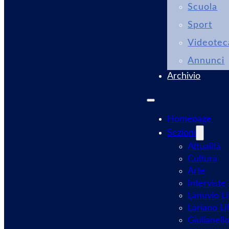
Scuola
Sport
Videotec
Annunci
Archivio
Homepage
Sezioni
Attualità
Cultura
Arte
Interviste
Lanuvio Li
Lariano Li
Giulianell