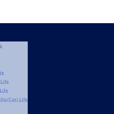
tà
te
Life
Life
llo/Cori Life