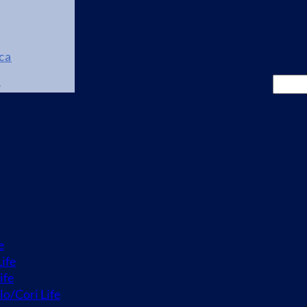
ca
i
Cerca
e
ife
ife
lo/Cori Life