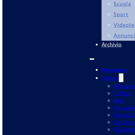
Scuola
Sport
Videote
Annunc
Archivio
Homepage
Sezioni
Attualità
Cultura
Arte
Intervist
Lanuvio L
Lariano L
Giulianel