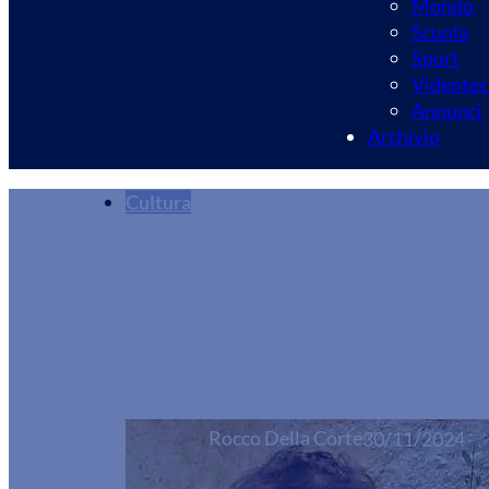
Mondo
Scuola
Sport
Videotec
Annunci
Archivio
Cultura
Gran finale per la
Concerto
Rocco Della Corte
30/11/2024