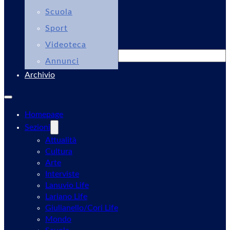
Scuola
Sport
Videoteca
Cerca
Annunci
Archivio
Homepage
Sezioni
Attualità
Cultura
Arte
Interviste
Lanuvio Life
Lariano Life
Giulianello/Cori Life
Mondo