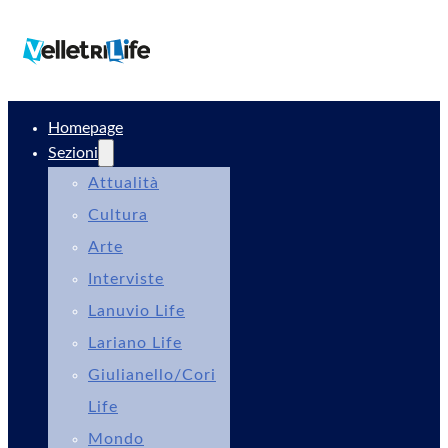
Homepage
Sezioni
Attualità
Cultura
Arte
Interviste
Lanuvio Life
Lariano Life
Giulianello/Cori
Life
Mondo