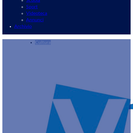
Scuola
Sport
Videoteca
Annunci
Archivio
Cultura
Fervente attività culturale per i Musei Civici di 
Redazione
20/10/2024