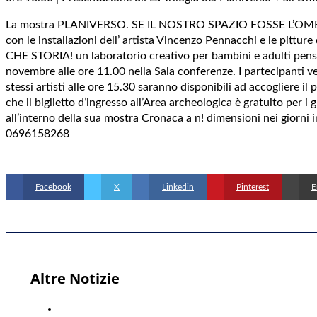
La mostra PLANIVERSO. SE IL NOSTRO SPAZIO FOSSE L’OMBRA DI 
con le installazioni dell’ artista Vincenzo Pennacchi e le pitture
CHE STORIA! un laboratorio creativo per bambini e adulti pensa
novembre alle ore 11.00 nella Sala conferenze. I partecipanti ver
stessi artisti alle ore 15.30 saranno disponibili ad accogliere i
che il biglietto d’ingresso all’Area archeologica è gratuito per 
all’interno della sua mostra Cronaca a n! dimensioni nei giorni 
0696158268
Facebook
X
Linkedin
Pinterest
E
Altre Notizie