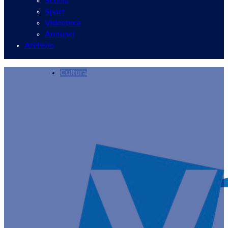
Scuola
Sport
Videoteca
Annunci
Archivio
Cultura
Due nuove selezioni a due Festival del Cinem
Redazione
22/09/2024