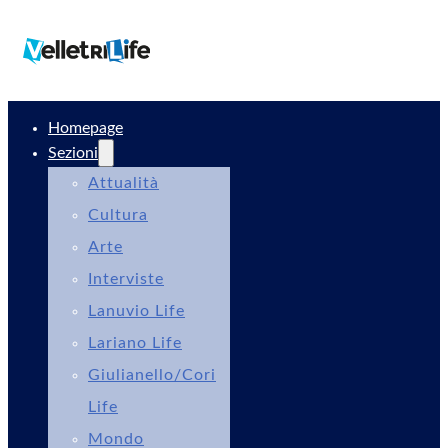
Homepage
Sezioni
Attualità
Cultura
Arte
Interviste
Lanuvio Life
Lariano Life
Giulianello/Cori
Life
Mondo