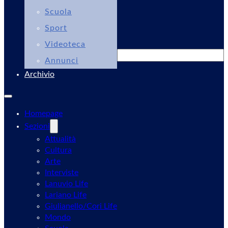
Scuola
Sport
Videoteca
Cerca
Annunci
Archivio
Homepage
Sezioni
Attualità
Cultura
Arte
Interviste
Lanuvio Life
Lariano Life
Giulianello/Cori Life
Mondo