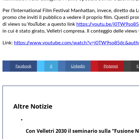
Per l’International Film Festival Manhattan, invece, diretto da L
promo che inviti il pubblico a vedere il proprio film. Questi pr
di views su YouTube: a questo link
https://youtu.be/j0TW9so85
in cui è stato girato, Velletri compresa. Il conteggio delle views
Link:
https://www.youtube.com/watch?v=j0TW9so85dc&auth
Facebook
X
Linkedin
Pinterest
E
Altre Notizie
Con Velletri 2030 il seminario sulla “Fusione Nu