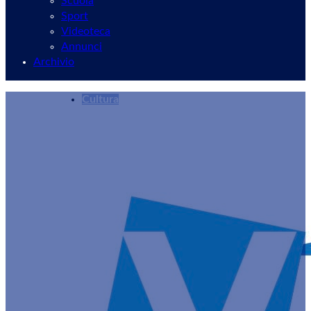
Scuola
Sport
Videoteca
Annunci
Archivio
Cultura
Ai Musei Civici di Velletri “Famu. Famiglie al 
Redazione
04/10/2024