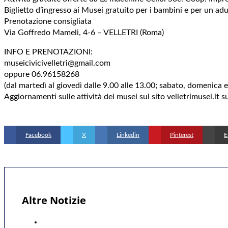
Biglietto d’ingresso ai Musei gratuito per i bambini e per un a
Prenotazione consigliata
Via Goffredo Mameli, 4-6 – VELLETRI (Roma)
INFO E PRENOTAZIONI:
museicivicivelletri@gmail.com
oppure 06.96158268
(dal martedì al giovedì dalle 9.00 alle 13.00; sabato, domenica e 
Aggiornamenti sulle attività dei musei sul sito velletrimusei.it s
Facebook
X
Linkedin
Pinterest
E
Altre Notizie