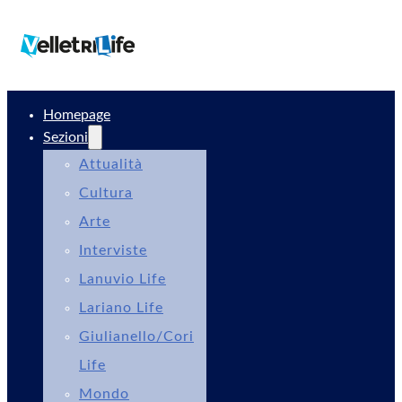
Homepage
Sezioni
Attualità
Cultura
Arte
Interviste
Lanuvio Life
Lariano Life
Giulianello/Cori
Life
Mondo