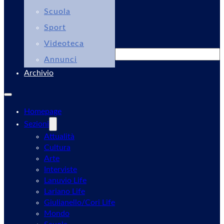
Scuola
Sport
Videoteca
Cerca
Annunci
Archivio
Homepage
Sezioni
Attualità
Cultura
Arte
Interviste
Lanuvio Life
Lariano Life
Giulianello/Cori Life
Mondo