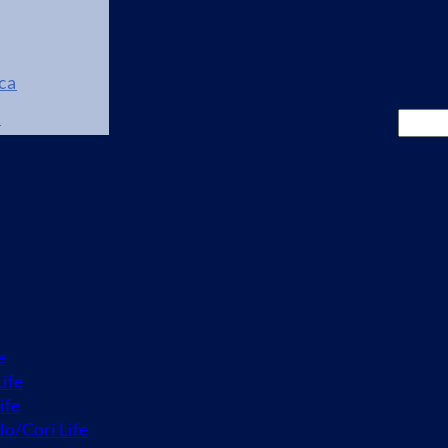
ca
i
Cerca
e
ife
ife
lo/Cori Life