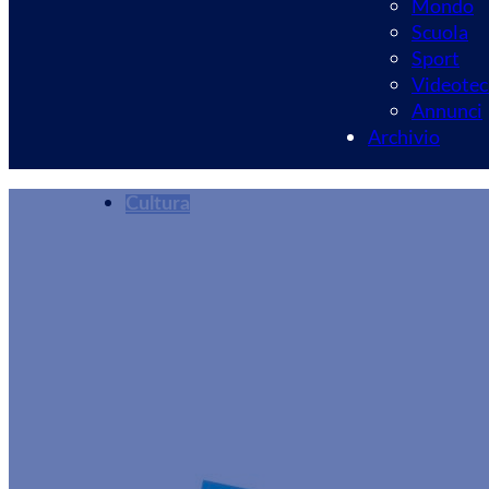
Mondo
Scuola
Sport
Videotec
Annunci
Archivio
Cultura
A Velletri Mostra 
Contemporaneo
Redazione
09/10/2024