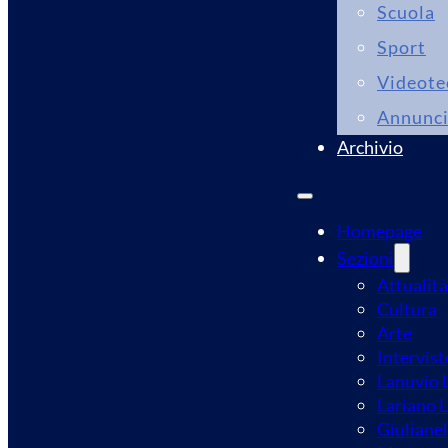
Scuola
Sport
Videote
Annunc
Archivio
Homepage
Sezioni
Attualità
Cultura
Arte
Intervist
Lanuvio L
Lariano L
Giulianel