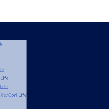
tà
te
Life
Life
llo/Cori Life