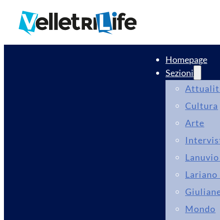
Homepage
Sezioni
Attuali
Cultura
Arte
Intervis
Lanuvio 
Lariano 
Giuliane
Mondo