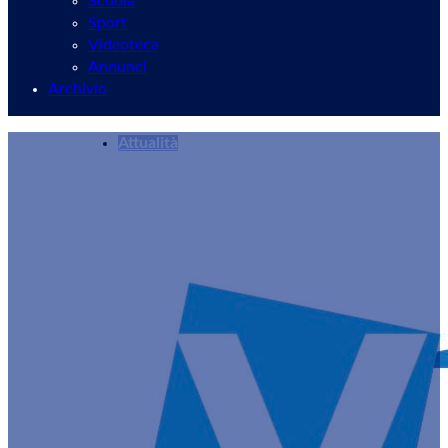
Scuola
Sport
Videoteca
Annunci
Archivio
Attualità
Velletri, weekend con la Sagra di Zuppa cavole
Redazione
11/12/2024