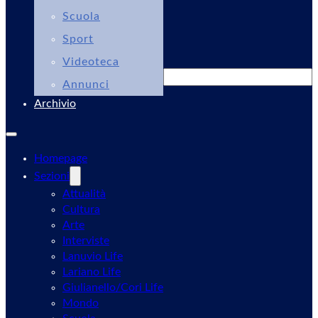
Scuola
Sport
Videoteca
Cerca
Annunci
Archivio
Homepage
Sezioni
Attualità
Cultura
Arte
Interviste
Lanuvio Life
Lariano Life
Giulianello/Cori Life
Mondo