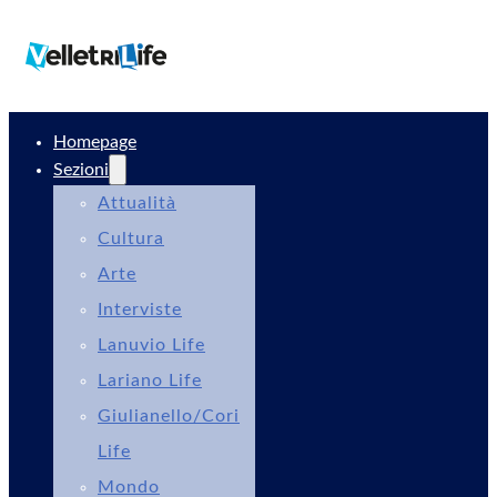
Homepage
Sezioni
Attualità
Cultura
Arte
Interviste
Lanuvio Life
Lariano Life
Giulianello/Cori
Life
Mondo