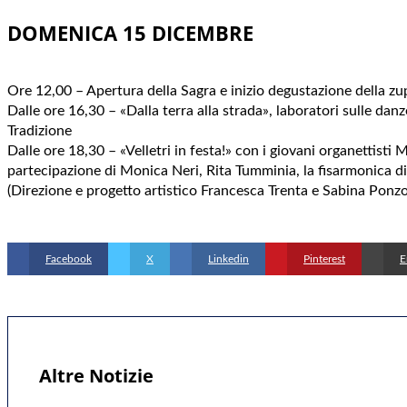
DOMENICA 15 DICEMBRE
Ore 12,00 – Apertura della Sagra e inizio degustazione della z
Dalle ore 16,30 – «Dalla terra alla strada», laboratori sulle danze d
Tradizione
Dalle ore 18,30 – «Velletri in festa!» con i giovani organettisti
partecipazione di Monica Neri, Rita Tumminia, la fisarmonica di
(Direzione e progetto artistico Francesca Trenta e Sabina Ponzo
Facebook
X
Linkedin
Pinterest
E
Altre Notizie