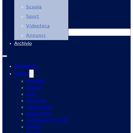
Scuola
Sport
Videoteca
Cerca
Annunci
Archivio
Homepage
Sezioni
Attualità
Cultura
Arte
Interviste
Lanuvio Life
Lariano Life
Giulianello/Cori Life
Mondo