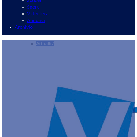
Scuola
Sport
Videoteca
Annunci
Archivio
Attualità
Velletri, Sagra della Zuppa Cavoletti e Baccalà
Redazione
17/12/2024