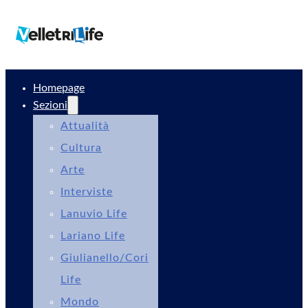
Homepage
Sezioni
Attualità
Cultura
Arte
Interviste
Lanuvio Life
Lariano Life
Giulianello/Cori
Life
Mondo