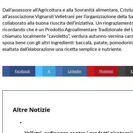
Dall’assessore all’Agricoltura e alla Sovranità alimentare, Cristi
all’associazione Vignaroli Velletrani per l’organizzazione della 
collaborato alla buona riuscita dell’iniziativa. Un ringraziament
ricordando che è un Prodotto Agroalimentare Tradizionale del Laz
chiamato localmente “cavoletto”, verdura autunno-vernina caratte
sposa bene con gli altri ingredienti: baccalà, patate, pomodorini
esaltata dall’elaborazione una ricetta semplice e nutriente.
Facebook
X
Linkedin
Pinterest
E
Altre Notizie