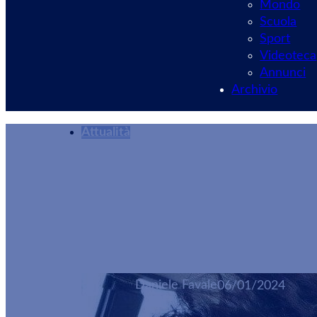
Mondo
Scuola
Sport
Videoteca
Annunci
Archivio
Attualità
Velletri, Piazza C
“Discesa della Be
Daniele Favale
06/01/2024