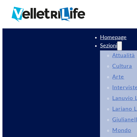
Homepage
Sezioni
Attualità
Cultura
Arte
Intervist
Lanuvio L
Lariano L
Giulianel
Mondo