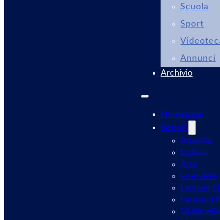
Scuola
Sport
Videotec
Annunci
Archivio
Homepage
Sezioni
Attualità
Cultura
Arte
Interviste
Lanuvio Li
Lariano Li
Giulianell