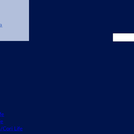
a
Cerca
fe
fe
o/Cori Life