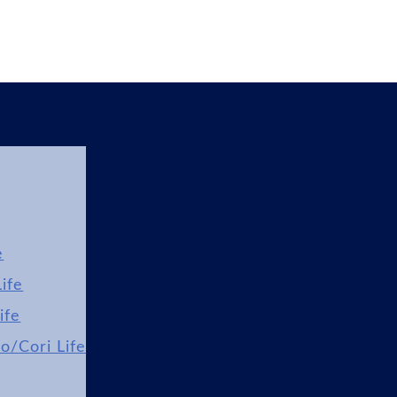
e
ife
ife
lo/Cori Life