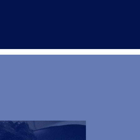
airoli gremita per la 
fana”