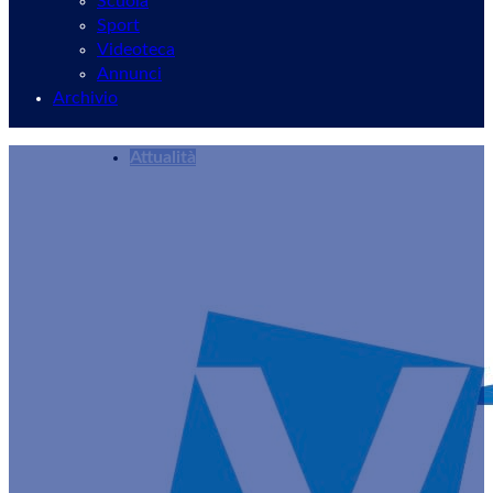
Scuola
Sport
Videoteca
Annunci
Archivio
Attualità
Velletri, l’Accademia Odontoiatrica Bianchi pre
Redazione
10/01/2024