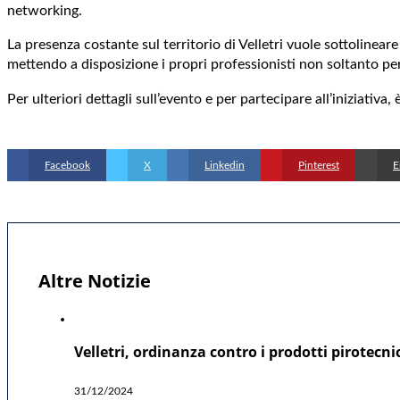
networking.
La presenza costante sul territorio di Velletri vuole sottolineare
mettendo a disposizione i propri professionisti non soltanto per
Per ulteriori dettagli sull’evento e per partecipare all’iniziat
Facebook
X
Linkedin
Pinterest
E
Altre Notizie
Velletri, ordinanza contro i prodotti pirotecni
31/12/2024