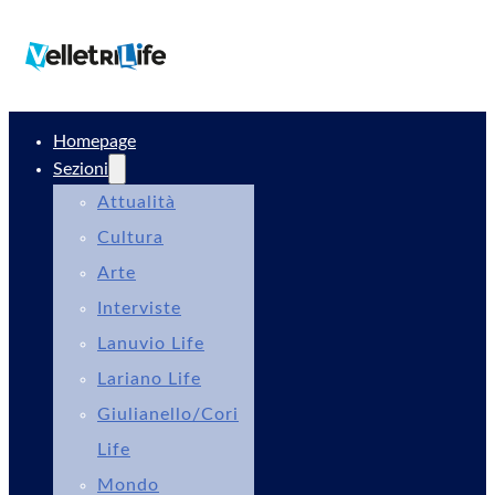
Homepage
Sezioni
Attualità
Cultura
Arte
Interviste
Lanuvio Life
Lariano Life
Giulianello/Cori
Life
Mondo