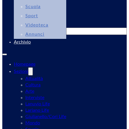
Scuola
Sport
Videoteca
Cerca
Annunci
Archivio
Homepage
Sezioni
Attualità
Cultura
Arte
Interviste
Lanuvio Life
Lariano Life
Giulianello/Cori Life
Mondo