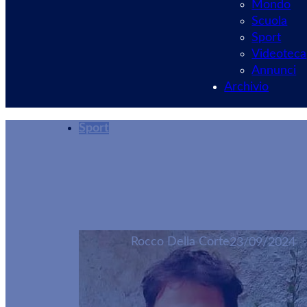
Mondo
Scuola
Sport
Videoteca
Annunci
Archivio
Sport
Velletri, al via l
Rocco Della Corte
23/09/2024