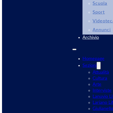
Scuola
Sport
Videotec
Annunci
Archivio
Homepage
Sezioni
Attualità
Cultura
Arte
Interviste
Lanuvio Li
Lariano Li
Giulianell