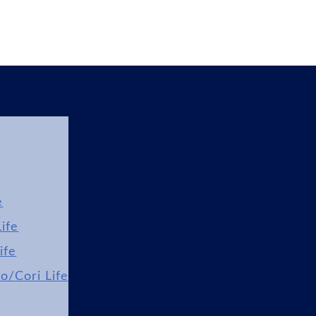
e
ife
ife
lo/Cori Life