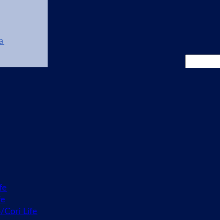
a
Cerca
fe
fe
o/Cori Life