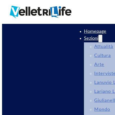
Homepage
Sezioni
Attualità
Cultura
Arte
Intervist
Lanuvio L
Lariano L
Giulianel
Mondo