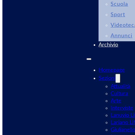
Scuola
Sport
Videotec
Annunci
Archivio
Homepage
Sezioni
Attualità
Cultura
Arte
Interviste
Lanuvio Li
Lariano Li
Giulianell