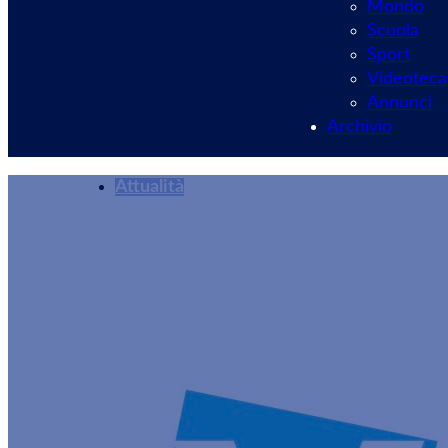
Mondo
Scuola
Sport
Videoteca
Annunci
Archivio
Attualità
Velletri 2030: “Ar
Redazione
02/09/2024