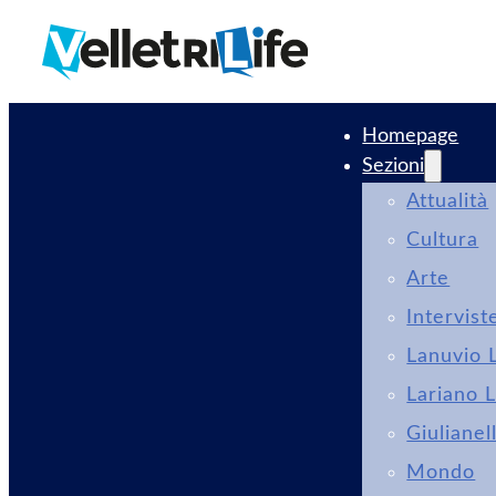
Homepage
Sezioni
Attualità
Cultura
Arte
Intervist
Lanuvio L
Lariano L
Giulianel
Mondo