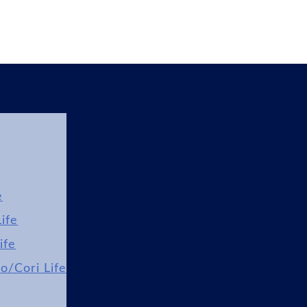
e
ife
ife
lo/Cori Life