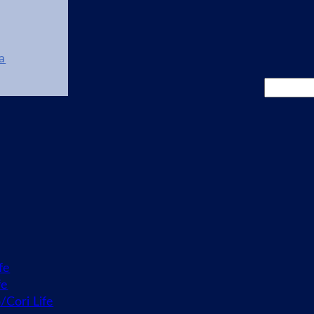
a
Cerca
fe
fe
o/Cori Life