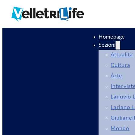
Homepage
Sezioni
Attualità
Cultura
Arte
Intervist
Lanuvio L
Lariano L
Giulianel
Mondo