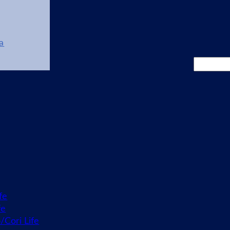
a
Cerca
fe
fe
o/Cori Life