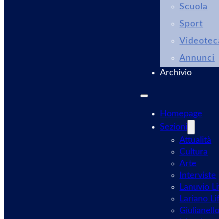
Scuola
Sport
Videotec
Annunci
Archivio
Homepage
Sezioni
Attualità
Cultura
Arte
Interviste
Lanuvio Li
Lariano Li
Giulianell