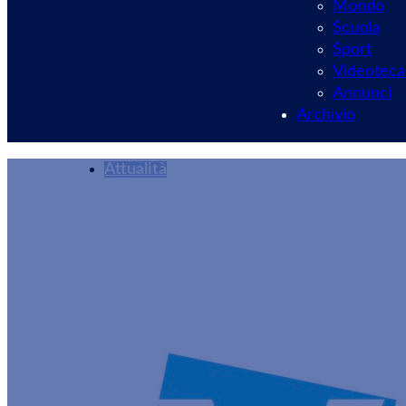
Mondo
Scuola
Sport
Videoteca
Annunci
Archivio
Attualità
Un Natale di spera
Redazione
23/12/2024