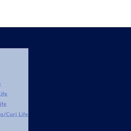
e
ife
ife
lo/Cori Life