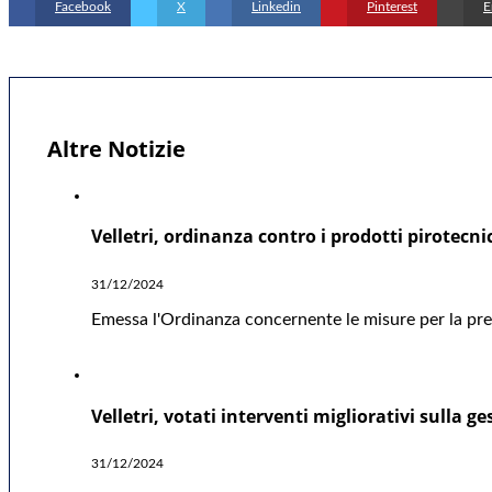
Facebook
X
Linkedin
Pinterest
E
Altre Notizie
Velletri, ordinanza contro i prodotti pirotecni
31/12/2024
Emessa l'Ordinanza concernente le misure per la preve
Velletri, votati interventi migliorativi sulla ge
31/12/2024