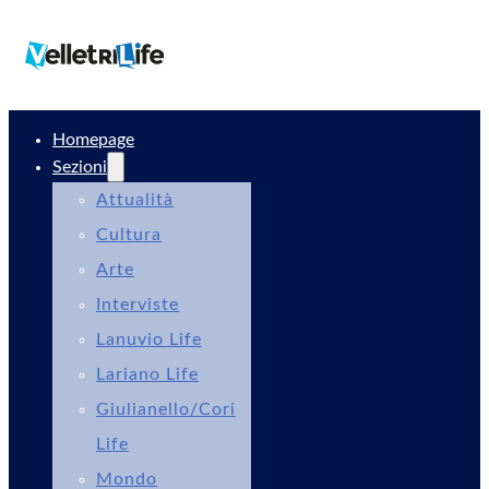
Homepage
Sezioni
Attualità
Cultura
Arte
Interviste
Lanuvio Life
Lariano Life
Giulianello/Cori
Life
Mondo