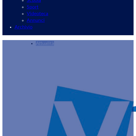
Scuola
Sport
Videoteca
Annunci
Archivio
Attualità
Riattivati i ledwall a Velletri
Redazione
23/12/2024