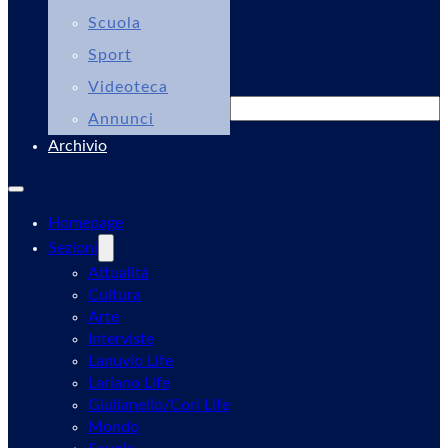
Scuola
Sport
Videoteca
Cerca
Annunci
Archivio
Homepage
Sezioni
Attualità
Cultura
Arte
Interviste
Lanuvio Life
Lariano Life
Giulianello/Cori Life
Mondo