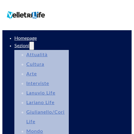
Homepage
Sezioni
Attualità
Cultura
Arte
Interviste
Lanuvio Life
Lariano Life
Giulianello/Cori
Life
Mondo