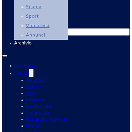
Scuola
Sport
Videoteca
Cerca
Annunci
Archivio
Homepage
Sezioni
Attualità
Cultura
Arte
Interviste
Lanuvio Life
Lariano Life
Giulianello/Cori Life
Mondo