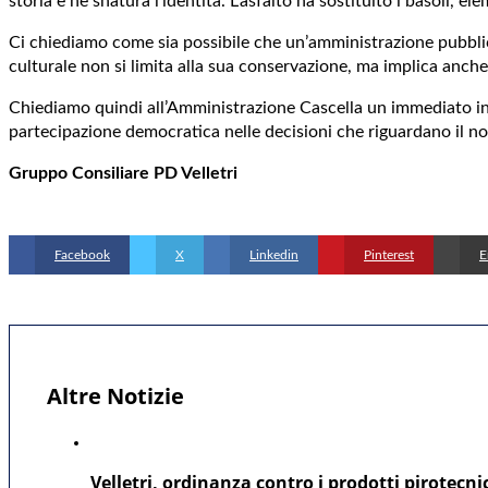
storia e ne snatura l’identità. L’asfalto ha sostituito i basoli,
Ci chiediamo come sia possibile che un’amministrazione pubblica 
culturale non si limita alla sua conservazione, ma implica anche
Chiediamo quindi all’Amministrazione Cascella un immediato inte
partecipazione democratica nelle decisioni che riguardano il no
Gruppo Consiliare PD Velletri
Facebook
X
Linkedin
Pinterest
E
Altre Notizie
Velletri, ordinanza contro i prodotti pirotecni