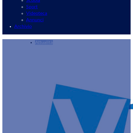
Scuola
Sport
Videoteca
Annunci
Archivio
Attualità
PD Velletri: “50.000€ nel DUP per lavori sull’A
Redazione
15/10/2024