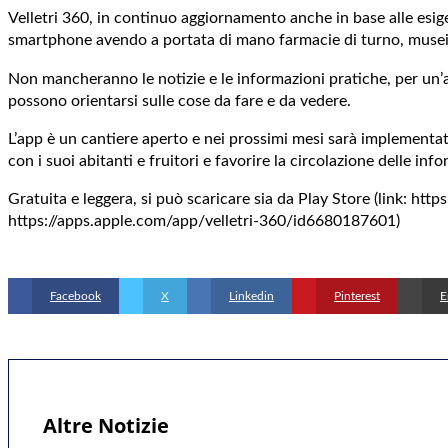
Velletri 360, in continuo aggiornamento anche in base alle esig
smartphone avendo a portata di mano farmacie di turno, musei, eve
Non mancheranno le notizie e le informazioni pratiche, per un’app 
possono orientarsi sulle cose da fare e da vedere.
L’app è un cantiere aperto e nei prossimi mesi sarà implementat
con i suoi abitanti e fruitori e favorire la circolazione delle inf
Gratuita e leggera, si può scaricare sia da Play Store (link: h
https://apps.apple.com/app/velletri-360/id6680187601)
Facebook
X
Linkedin
Pinterest
E
Altre Notizie