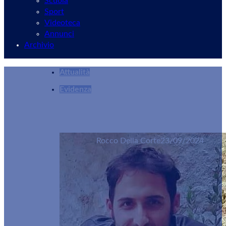
Scuola
Sport
Videoteca
Annunci
Archivio
Attualità
Evidenza
Nasce l’App Velletri 360: tutta la città a port
Rocco Della Corte
23/09/2024