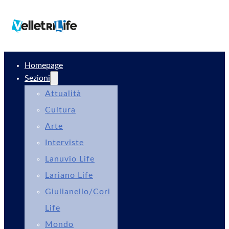
Homepage
Sezioni
Attualità
Cultura
Arte
Interviste
Lanuvio Life
Lariano Life
Giulianello/Cori
Life
Mondo