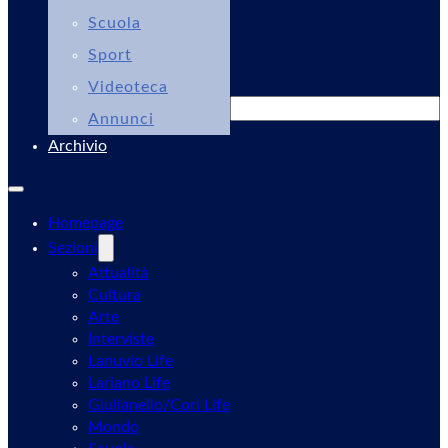
Scuola
Sport
Videoteca
Cerca
Annunci
Archivio
Homepage
Sezioni
Attualità
Cultura
Arte
Interviste
Lanuvio Life
Lariano Life
Giulianello/Cori Life
Mondo