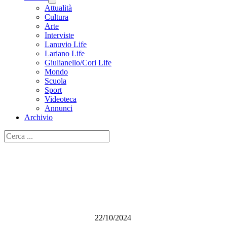
Attualità
Cultura
Arte
Interviste
Lanuvio Life
Lariano Life
Giulianello/Cori Life
Mondo
Scuola
Sport
Videoteca
Annunci
Archivio
Cerca
L’associazione Vignaroli Velletr
e dei Vini di Velletri
Redazione
22/10/2024