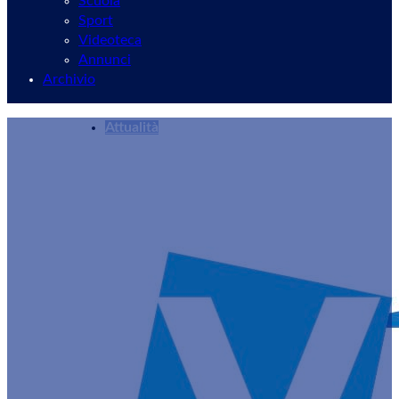
Scuola
Sport
Videoteca
Annunci
Archivio
Attualità
Inaugurazione in grande stile per il nuovo M
Redazione
29/11/2024