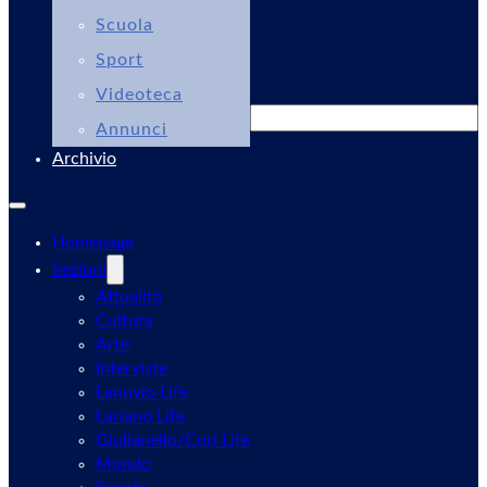
Scuola
Sport
Videoteca
Cerca
Annunci
Archivio
Homepage
Sezioni
Attualità
Cultura
Arte
Interviste
Lanuvio Life
Lariano Life
Giulianello/Cori Life
Mondo