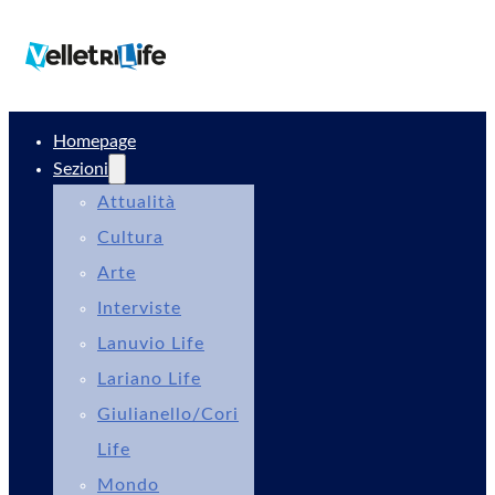
Homepage
Sezioni
Attualità
Cultura
Arte
Interviste
Lanuvio Life
Lariano Life
Giulianello/Cori
Life
Mondo