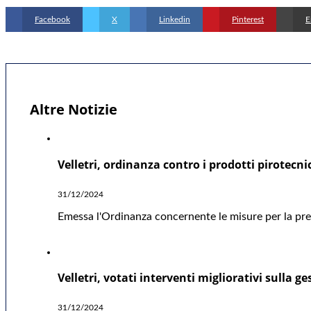
Facebook
X
Linkedin
Pinterest
E
Altre Notizie
Velletri, ordinanza contro i prodotti pirotecni
31/12/2024
Emessa l'Ordinanza concernente le misure per la preve
Velletri, votati interventi migliorativi sulla ge
31/12/2024