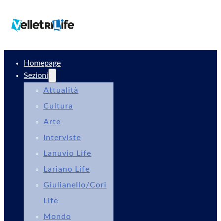
Homepage
Sezioni
Attualità
Cultura
Arte
Interviste
Lanuvio Life
Lariano Life
Giulianello/Cori
Life
Mondo