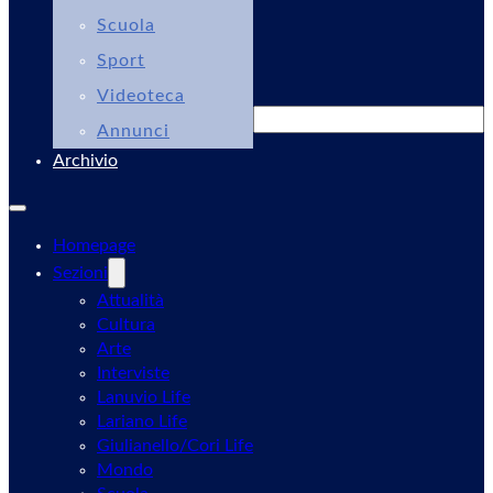
Scuola
Sport
Videoteca
Cerca
Annunci
Archivio
Homepage
Sezioni
Attualità
Cultura
Arte
Interviste
Lanuvio Life
Lariano Life
Giulianello/Cori Life
Mondo