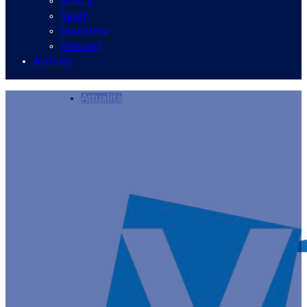
Scuola
Sport
Videoteca
Annunci
Archivio
Attualità
Inaugurato l’ambulatorio d’Infertilità all’Ospe
Redazione
03/10/2024