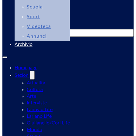
Scuola
Sport
Videoteca
Cerca
Annunci
Archivio
Homepage
Sezioni
Attualità
Cultura
Arte
Interviste
Lanuvio Life
Lariano Life
Giulianello/Cori Life
Mondo