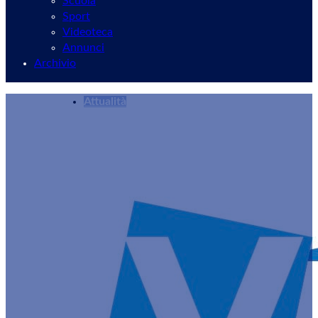
Scuola
Sport
Videoteca
Annunci
Archivio
Attualità
I “nonni vigili” di Velletri su RaiTre a “Elisir”
Redazione
11/01/2024