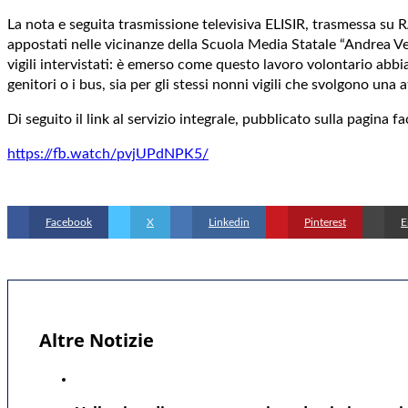
La nota e seguita trasmissione televisiva ELISIR, trasmessa su RAI
appostati nelle vicinanze della Scuola Media Statale “Andrea Ve
vigili intervistati: è emerso come questo lavoro volontario abbia r
genitori o i bus, sia per gli stessi nonni vigili che svolgono una at
Di seguito il link al servizio integrale, pubblicato sulla pagina 
https://fb.watch/pvjUPdNPK5/
Facebook
X
Linkedin
Pinterest
E
Altre Notizie