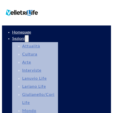
Homepage
Sezioni
Attualità
Cultura
Arte
Interviste
Lanuvio Life
Lariano Life
Giulianello/Cori
Life
Mondo