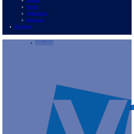
Scuola
Sport
Videoteca
Annunci
Archivio
Attualità
I Castelli Romani si aggiudicano la candidatura 
Redazione
24/10/2024