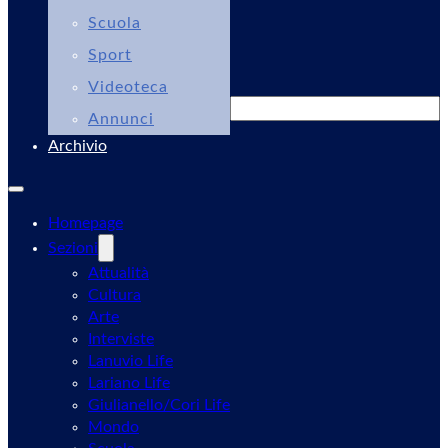
Scuola
Sport
Videoteca
Cerca
Annunci
Archivio
Homepage
Sezioni
Attualità
Cultura
Arte
Interviste
Lanuvio Life
Lariano Life
Giulianello/Cori Life
Mondo