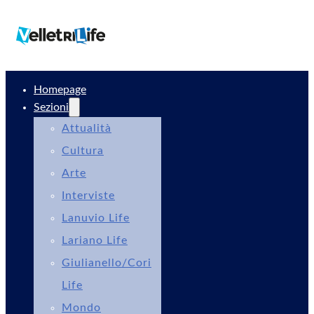
Homepage
Sezioni
Attualità
Cultura
Arte
Interviste
Lanuvio Life
Lariano Life
Giulianello/Cori
Life
Mondo