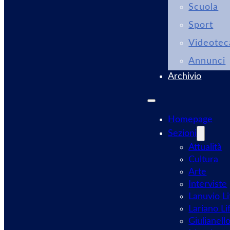
Scuola
Sport
Videotec
Annunci
Archivio
Homepage
Sezioni
Attualità
Cultura
Arte
Interviste
Lanuvio Li
Lariano Li
Giulianell