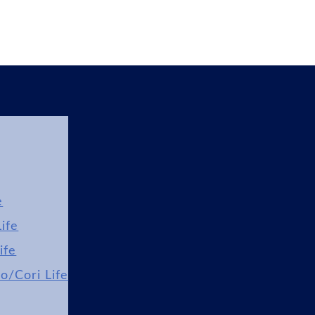
e
ife
ife
lo/Cori Life