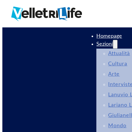
Homepage
Sezioni
Attualità
Cultura
Arte
Intervist
Lanuvio L
Lariano L
Giulianel
Mondo