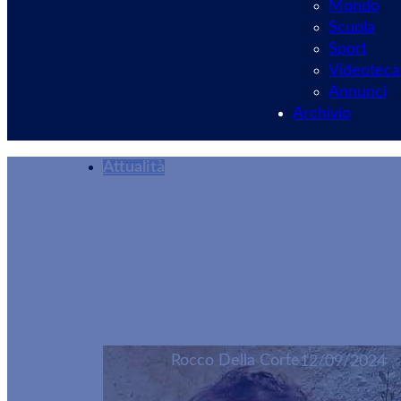
Mondo
Scuola
Sport
Videoteca
Annunci
Archivio
Attualità
34 anni senza ver
mistero di Stato
Rocco Della Corte
12/09/2024