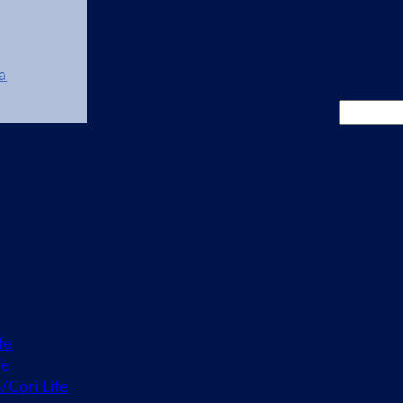
a
Cerca
fe
fe
o/Cori Life