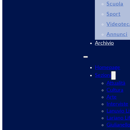
Scuola
Sport
Videotec
Annunci
Archivio
Homepage
Sezioni
Attualità
Cultura
Arte
Interviste
Lanuvio Li
Lariano Li
Giulianell