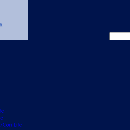
a
Cerca
fe
fe
o/Cori Life