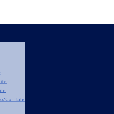
e
ife
ife
lo/Cori Life