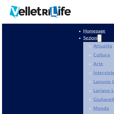
Homepage
Sezioni
Attualità
Cultura
Arte
Intervist
Lanuvio L
Lariano L
Giulianel
Mondo