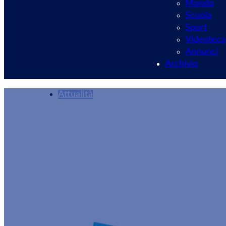
Mondo
Scuola
Sport
Videoteca
Annunci
Archivio
Attualità
“Difendiamo l’All
mondo DiversaMe
Redazione
11/10/2024