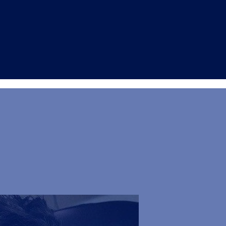
24”: Elisa Casella ent