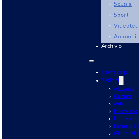
Scuola
Sport
Videotec
Annunci
Archivio
Homepage
Sezioni
Attualità
Cultura
Arte
Interviste
Lanuvio Li
Lariano Li
Giulianell