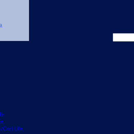
a
Cerca
fe
fe
o/Cori Life