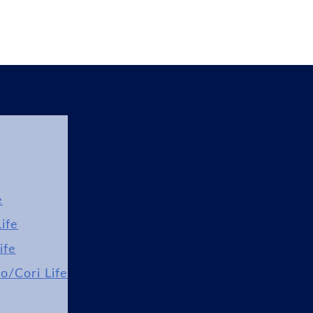
e
ife
ife
lo/Cori Life