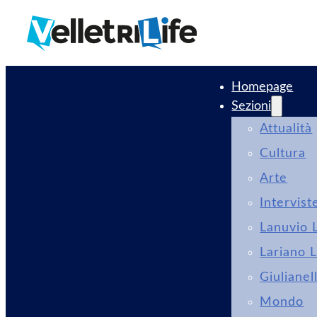
Homepage
Sezioni
Attualità
Cultura
Arte
Intervist
Lanuvio L
Lariano L
Giulianel
Mondo