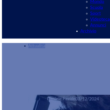
Mondo
Scuola
Sport
Videoteca
Annunci
Archivio
Attualità
“The Voice Kids 20
D’Alessio
Daniele Favale
07/12/2024