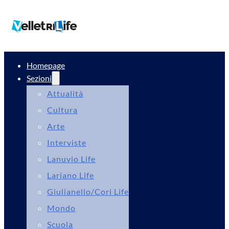
Homepage
Sezioni
Attualità
Cultura
Arte
Interviste
Lanuvio Life
Lariano Life
Giulianello/Cori Life
Mondo
Scuola