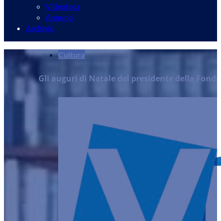
Videoteca
Annunci
Archivio
Cultura
Gli auguri di Natale del presidente della Fond
Redazione
23/12/2024