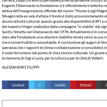
carriera. Dopo tre anni di permanenza nei locali dell’ex Istituto St
Eugenio Dibennardo la fondazione si è ufficialmente trasferita n
attesa dell’inaugurazione ufficiale del nuovo “Museo Luigi Magni 
Silvagni nella ex sala d’attesa il fondo è stato provvisoriamente a
alcune attività culturali, questo grazie alla disponibilità di RFI
del maestro Magni realizzata dalla compagnia “in stabile” dal sign
Santis, Ninetta nel Ghetanaccio del 1978. Attualmente è in cors
dato alla Fondazione una ulteriore stabilità mirata verso la sua c
che è ormai fruibile e consultabile. A conclusione gli auguri al Si
speranza che i rapporti di stima e collaborazione si consolidino i
il nodo ferroviario dal punto di vista storico culturale. Un grazi
la memoria di Gigi e Lucia, per la cultura e per la città di Velletri.
ALESSANDRO FILIPPI
Facebook
X
Linkedin
Pinterest
E