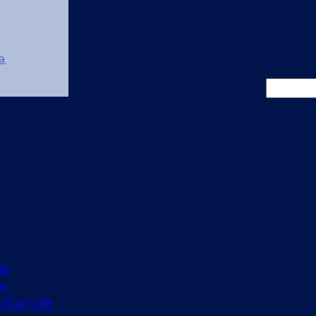
a
Cerca
fe
fe
o/Cori Life