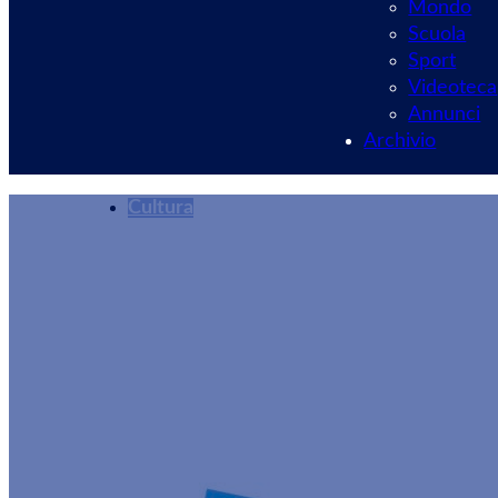
Mondo
Scuola
Sport
Videoteca
Annunci
Archivio
Cultura
Al Teatro Nuovo di
Mama Gospel Cho
Redazione
19/12/2024