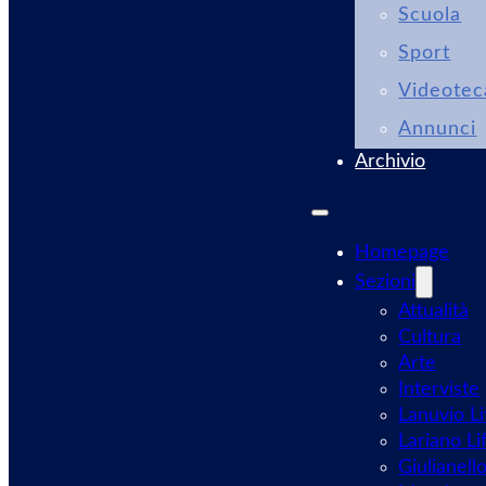
Scuola
Sport
Videotec
Annunci
Archivio
Homepage
Sezioni
Attualità
Cultura
Arte
Interviste
Lanuvio Li
Lariano Li
Giulianell