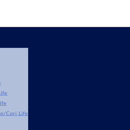
e
ife
ife
lo/Cori Life