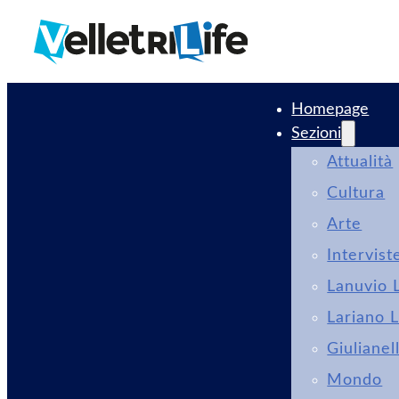
Homepage
Sezioni
Attualità
Cultura
Arte
Intervist
Lanuvio L
Lariano L
Giulianel
Mondo