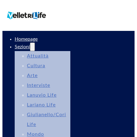
Homepage
Sezioni
Attualità
Cultura
Arte
Interviste
Lanuvio Life
Lariano Life
Giulianello/Cori
Life
Mondo