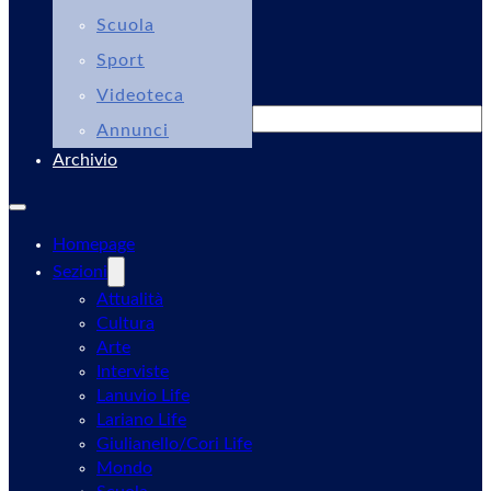
Scuola
Sport
Videoteca
Cerca
Annunci
Archivio
Homepage
Sezioni
Attualità
Cultura
Arte
Interviste
Lanuvio Life
Lariano Life
Giulianello/Cori Life
Mondo