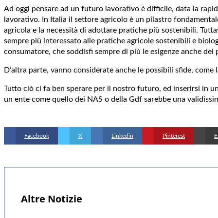
Ad oggi pensare ad un futuro lavorativo è difficile, data la ra
lavorativo. In Italia il settore agricolo è un pilastro fondamen
agricola e la necessità di adottare pratiche più sostenibili. Tut
sempre più interessato alle pratiche agricole sostenibili e biolo
consumatore, che soddisfi sempre di più le esigenze anche dei p
D’altra parte, vanno considerate anche le possibili sfide, come 
Tutto ciò ci fa ben sperare per il nostro futuro, ed inserirsi i
un ente come quello dei NAS o della Gdf sarebbe una validissim
Facebook
X
Linkedin
Pinterest
E
Altre Notizie