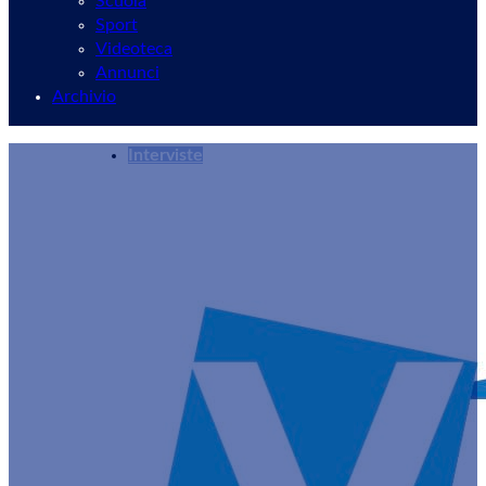
Scuola
Sport
Videoteca
Annunci
Archivio
Interviste
Velletri, intervista alle studentesse dell’Univer
Redazione
22/01/2024